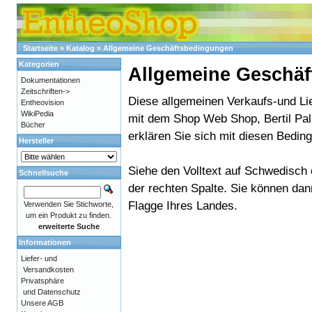
Startseite
»
Katalog
»
Allgemeine Geschäftsbedingungen
Kategorien
Allgemeine Geschä
Dokumentationen
Zeitschriften->
Diese allgemeinen Verkaufs-und Lie
Entheovision
WikiPedia
mit dem Shop Web Shop, Bertil Pal
Bücher
erklären Sie sich mit diesen Bedin
Hersteller
Siehe den Volltext auf Schwedisch 
Schnellsuche
der rechten Spalte. Sie können dan
Flagge Ihres Landes.
Verwenden Sie Stichworte,
um ein Produkt zu finden.
erweiterte Suche
Informationen
Liefer- und
Versandkosten
Privatsphäre
und Datenschutz
Unsere AGB