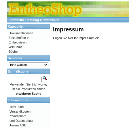
Startseite
»
Katalog
»
Impressum
Kategorien
Impressum
Dokumentationen
Zeitschriften->
Fügen Sie hier Ihr Impressum ein.
Entheovision
WikiPedia
Bücher
Hersteller
Schnellsuche
Verwenden Sie Stichworte,
um ein Produkt zu finden.
erweiterte Suche
Informationen
Liefer- und
Versandkosten
Privatsphäre
und Datenschutz
Unsere AGB