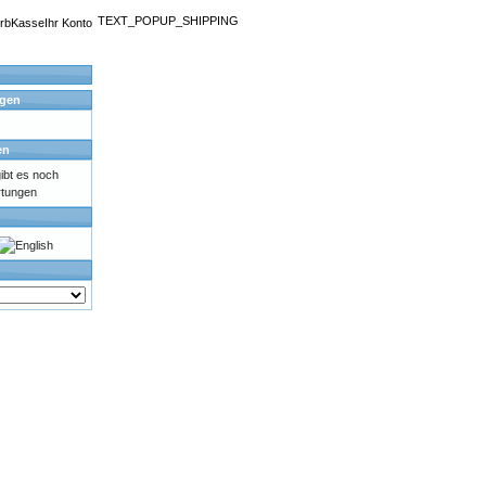
TEXT_POPUP_SHIPPING
rb
Kasse
Ihr Konto
agen
en
bt es noch
rtungen