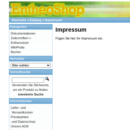
Startseite
»
Katalog
»
Impressum
Kategorien
Impressum
Dokumentationen
Zeitschriften->
Fügen Sie hier Ihr Impressum ein.
Entheovision
WikiPedia
Bücher
Hersteller
Schnellsuche
Verwenden Sie Stichworte,
um ein Produkt zu finden.
erweiterte Suche
Informationen
Liefer- und
Versandkosten
Privatsphäre
und Datenschutz
Unsere AGB