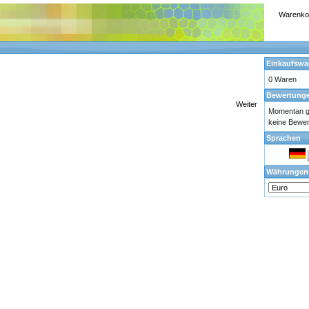
Warenko
Einkaufsw
0 Waren
Bewertung
Weiter
Momentan gi
keine Bewe
Sprachen
Währungen