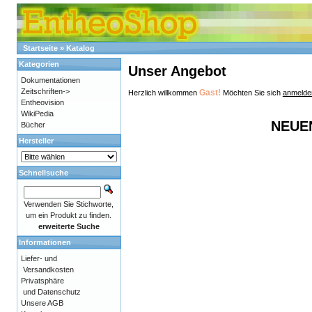
Startseite
»
Katalog
Kategorien
Unser Angebot
Dokumentationen
Zeitschriften->
Gast!
Herzlich willkommen
Möchten Sie sich
anmelde
Entheovision
WikiPedia
NEUE
Bücher
Hersteller
Schnellsuche
Verwenden Sie Stichworte,
um ein Produkt zu finden.
erweiterte Suche
Informationen
Liefer- und
Versandkosten
Privatsphäre
und Datenschutz
Unsere AGB