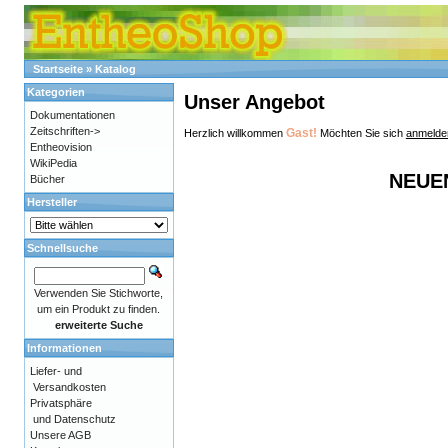
Startseite
»
Katalog
Kategorien
Unser Angebot
Dokumentationen
Zeitschriften->
Gast!
Herzlich willkommen
Möchten Sie sich
anmelde
Entheovision
WikiPedia
NEUE
Bücher
Hersteller
Schnellsuche
Verwenden Sie Stichworte,
um ein Produkt zu finden.
erweiterte Suche
Informationen
Liefer- und
Versandkosten
Privatsphäre
und Datenschutz
Unsere AGB