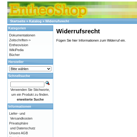
Startseite
»
Katalog
»
Widerrufsrecht
Kategorien
Widerrufsrecht
Dokumentationen
Zeitschriften->
Fügen Sie hier Informationen zum Widerruf ein.
Entheovision
WikiPedia
Bücher
Hersteller
Schnellsuche
Verwenden Sie Stichworte,
um ein Produkt zu finden.
erweiterte Suche
Informationen
Liefer- und
Versandkosten
Privatsphäre
und Datenschutz
Unsere AGB