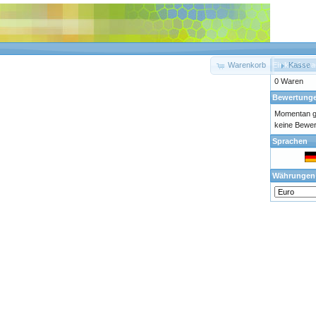
Einkaufsw
Warenkorb
Kasse
0 Waren
Bewertung
Momentan gi
keine Bewe
Sprachen
Währungen