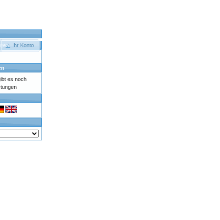
agen
Ihr Konto
en
bt es noch
rtungen