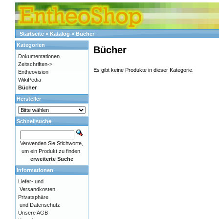
Startseite
»
Katalog
»
Bücher
Kategorien
Bücher
Dokumentationen
Zeitschriften->
Es gibt keine Produkte in dieser Kategorie.
Entheovision
WikiPedia
Bücher
Hersteller
Schnellsuche
Verwenden Sie Stichworte,
um ein Produkt zu finden.
erweiterte Suche
Informationen
Liefer- und
Versandkosten
Privatsphäre
und Datenschutz
Unsere AGB