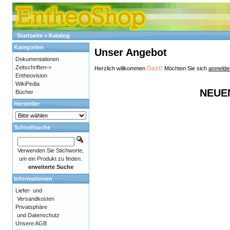
Startseite
»
Katalog
Kategorien
Unser Angebot
Dokumentationen
Zeitschriften->
Gast!
Herzlich willkommen
Möchten Sie sich
anmelde
Entheovision
WikiPedia
NEUE
Bücher
Hersteller
Schnellsuche
Verwenden Sie Stichworte,
um ein Produkt zu finden.
erweiterte Suche
Informationen
Liefer- und
Versandkosten
Privatsphäre
und Datenschutz
Unsere AGB